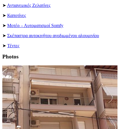
➤
Αντιανεμικές Ζελατίνες
➤
Καποτίνες
➤
Μοτέρ – Αυτοματισμοί Somfy
➤
Σκέπαστρα αυτοκινήτου ανοδιωμένου αλουμινίου
➤
Τέντες
Photos