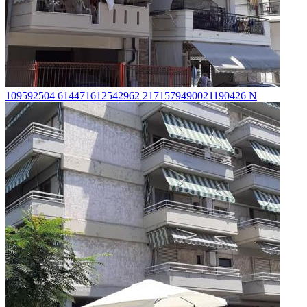
109592504 614471612542962 2171579490021190426 N