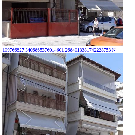
109766827 3406865376014601 2684018381742228753 N