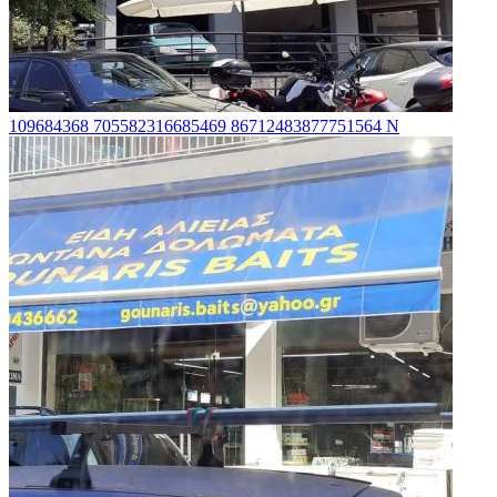
109684368 705582316685469 86712483877751564 N