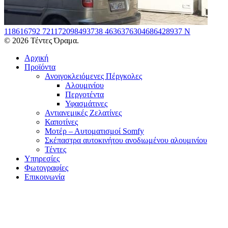
118616792 721172098493738 4636376304686428937 N
© 2026 Τέντες Όραμα.
Αρχική
Προϊόντα
Ανοιγοκλειόμενες Πέργκολες
Αλουμινίου
Περγοτέντα
Υφασμάτινες
Αντιανεμικές Ζελατίνες
Καποτίνες
Μοτέρ – Αυτοματισμοί Somfy
Σκέπαστρα αυτοκινήτου ανοδιωμένου αλουμινίου
Τέντες
Υπηρεσίες
Φωτογραφίες
Επικοινωνία