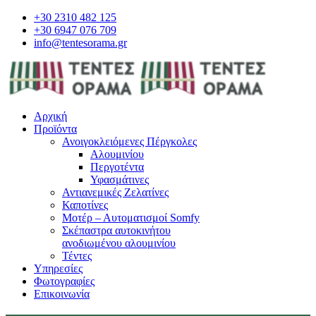
+30 2310 482 125
+30 6947 076 709
info@tentesorama.gr
Αρχική
Προϊόντα
Ανοιγοκλειόμενες Πέργκολες
Αλουμινίου
Περγοτέντα
Υφασμάτινες
Αντιανεμικές Ζελατίνες
Καποτίνες
Μοτέρ – Αυτοματισμοί Somfy
Σκέπαστρα αυτοκινήτου
ανοδιωμένου αλουμινίου
Τέντες
Υπηρεσίες
Φωτογραφίες
Επικοινωνία