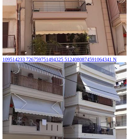
109514233 726759751494325 5124080874591064341 N