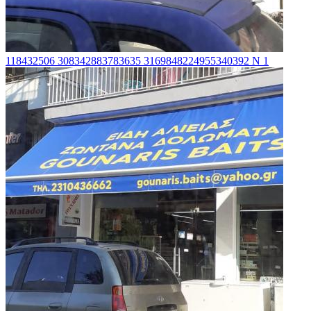
118432506 308342883783635 3169848224955340392 N 1